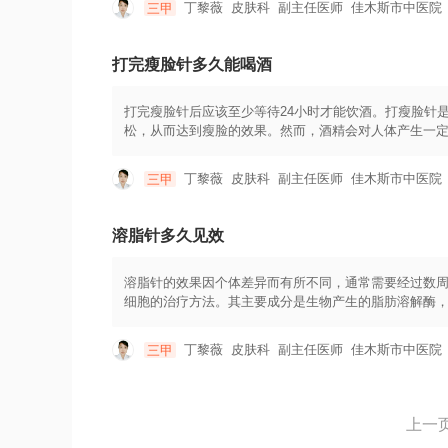
丁黎薇
皮肤科
副主任医师
佳木斯市中医院
三甲
为其作用于雄激素受体有可能导致胚胎发育异常。其次
停药后，头发可能会重新脱落，恢复到治疗前的状态。
和注意事项等方面，患者需要与医生保持良好的沟通，
打完瘦脸针多久能喝酒
打完瘦脸针后应该至少等待24小时才能饮酒。打瘦脸针
松，从而达到瘦脸的效果。然而，酒精会对人体产生一
脸针后应该避免饮酒，以免干扰药物的作用和增加身体
对身体产生影响。酒精会加速血液循环，导致药物在体
丁黎薇
皮肤科
副主任医师
佳木斯市中医院
三甲
作用，可能会影响到瘦脸针对注射部位肌肉的放松效果
时间内停留在体内，通过肝脏进行代谢和清除。而饮酒
内停留的时间。因此，为了保证瘦脸针的疗效，应该在注
溶脂针多久见效
少面部活动、避免按摩注射部位等，以保证瘦脸针的效
溶脂针的效果因个体差异而有所不同，通常需要经过数
细胞的治疗方法。其主要成分是生物产生的脂肪溶解酶
降解脂肪细胞，达到塑形和瘦身的效果。溶脂针的作用
部、腰部、臀部、大腿和小腿等。一般来说，对于小面
丁黎薇
皮肤科
副主任医师
佳木斯市中医院
三甲
定制的。一般来说，需在专业医疗机构进行注射。注射
会出现红肿、瘀斑等短暂的副作用，但通常不会影响正
除需要一定的时间。通常需要经过数周到数个月的时间
进脂肪的代谢和消耗。溶脂针治疗具有一定的保持时间
上一
以延长治疗效果的持续时间。