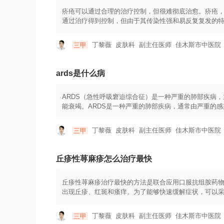
疥疮可以通过合理的治疗控制，但很难彻底治愈。疥疮
通过治疗得到控制，但由于其传染性强和易反复复发的
治疗常用的药物包括氧化苦参碱乳膏、硫磺药膏、甲酚
和维生素A等。除了药物治疗，还需要采取一些措施来加
丁黎薇
皮肤科
副主任医师
佳木斯市中医院
三甲
保持良好的个人卫生习惯，勤洗澡，勤换衣物和床上用
长，需要持续数周或数月。即使症状消失，也应坚持治
免密切接触，以免传染给他人。
ards是什么病
ARDS（急性呼吸窘迫综合征）是一种严重的肺部疾病
能衰竭。ARDS是一种严重的肺部疾病，通常由严重的
通透性增加，导致肺泡腔内的液体、蛋白质和细胞渗出
不能充分进入肺泡，二氧化碳不能有效排出体外，导致呼
丁黎薇
皮肤科
副主任医师
佳木斯市中医院
三甲
症等。医生通常通过患者的病史、临床表现和影像学检查
支持性治疗。一般来说，治疗ARDS的方法包括以下几
醇、液体管理、氧疗、抗生素应用等。此外，严格监测
丘疹性荨麻疹怎么治疗最快
治疗过程中，患者的卧床休息、足量的能量摄入、早期营
一种严重的疾病，但通过及时诊断和积极治疗，患者的
制定，因此患者应及时寻求医生的帮助，并且积极配合
丘疹性荨麻疹治疗最快的方法是联合应用口服抗组胺药
出现丘疹、红斑和瘙痒。为了能够快速缓解症状，可以采
物。常见的口服抗组胺药物包括氯雷他定、奥曲肽等。
需要注意的是，在使用口服抗组胺药物时，应按照医生的
丁黎薇
皮肤科
副主任医师
佳木斯市中医院
三甲
素类药物能够迅速减轻局部皮肤的炎症和瘙痒症状。常