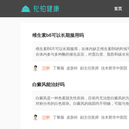
首页
维生素b6可以长期服用吗
维生素B6不可以长期服用，在体内缺乏维生素B6的时候
在体内参与多种酶的催化反应，对蛋白质、脂肪和碳水化
维生素B6的适用症包括贫血、呕吐、失眠、抑郁等症状
等。对于一些特定人群，如患有末梢神经病变的患者、孕
丁黎薇
皮肤科
副主任医师
佳木斯市中医院
三甲
推荐剂量为成人每天1.3毫克，孕妇则稍高。长期服用维
神经病理性症状。因此，在服用维生素B6时，应根据自
常通过食物来摄取，如瘦肉、鱼类、豆类、坚果等。补充
白癜风能治好吗
还应注意与其他药物的相互作用，避免可能的不良反应
白癜风是一种色素脱失性疾病，目前尚无治愈白癜风的
对称分布的白色斑块。白癜风的病因尚不明确，可能与
轻白癜风的症状，但并没有根治白癜风的方法。常用的
应根据患者的具体情况和医生的建议来确定。药物治疗
丁黎薇
皮肤科
副主任医师
佳木斯市中医院
三甲
等，可以抑制免疫反应和增加色素细胞的活性。外用药
分布。光疗是利用特定波长的紫外线照射患者的皮肤，以