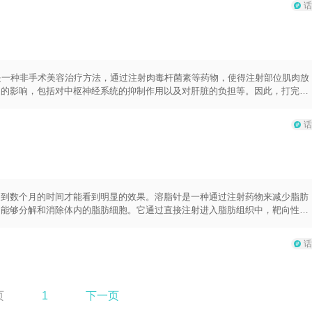
话
，患有脂溢性脱发或其他类型的脱发的患者也不应使用此药物。值得注意的是，
患者在使用非那雄胺片时应密切关注并遵守医生的建议。从药物的用法到副作用
以便根据个体差异做出最佳治疗选择。
是一种非手术美容治疗方法，通过注射肉毒杆菌素等药物，使得注射部位肌肉放
定的影响，包括对中枢神经系统的抑制作用以及对肝脏的负担等。因此，打完瘦
的负担。打瘦脸针是一种局部治疗方法，而酒精会直接进入血液循环，通过全身
内的代谢速度加快，可能减弱药物的疗效。同时，酒精还会对神经系统产生抑制
话
，从而影响到瘦脸的效果。酒精会对肝脏产生负担。打瘦脸针后，药物会在一定
会给肝脏增加额外的负担，可能会影响到药物的代谢和清除速度，增加药物在体
射后至少等待24小时才能饮酒。此外，还需要遵守医生的建议和对症护理，减
果和减少不必要的并发症的发生。
周到数个月的时间才能看到明显的效果。溶脂针是一种通过注射药物来减少脂肪
，能够分解和消除体内的脂肪细胞。它通过直接注射进入脂肪组织中，靶向性地
功效取决于注射的位置和注射技术。常见的治疗部位包括脸部、颈部、手臂、腹
积的脂肪堆积，效果会更加明显。溶脂针的使用方法是由医生根据个体情况量身
话
过程通常需要局部麻醉，然后将药物注射到相应的部位。在注射后的几天内可能
常生活。在注射溶脂针后，解毒酶会开始分解脂肪细胞。然而，细胞的分解和消
，才能看到明显的效果。期间，建议保持规律的饮食和适量的运动，以进一步促
。效果的持续性取决于个体的生活习惯和饮食管理等因素。定期的保养和维护可
页
1
下一页