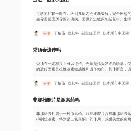
即停止使用并咨询医生。4.在使用鱼石脂软膏期间，避
过敏的症状一般在几天到几周内会逐渐缓解，完全痊愈
生异常反应所导致的疾病。常见的过敏原包括花粉、尘
塞、流鼻涕、打喷嚏、哮喘等症状。过敏的症状的持续
在接触花粉后的数天到数周内逐渐消退。过敏的严重程
丁黎薇
皮肤科
副主任医师
佳木斯市中医院
三甲
肤过敏反应，症状一般可以在几天到几周内得到缓解。
等，可以加速症状缓解和恢复。对于食物过敏，症状的
会持续数天。及时识别并避免接触过敏源是管理食物过
秃顶会遗传吗
疗。
秃顶在一定程度上可以遗传。秃顶是指头发逐渐脱落，
的遗传因素是雄性激素敏感性和遗传倾向。具体而言，
更重要。在男性中，约有80%的秃顶情况与遗传有关。
在女性中，遗传性秃顶的情况较为罕见，大多数与遗传
丁黎薇
皮肤科
副主任医师
佳木斯市中医院
三甲
顶主要是由于雄性激素受体基因在发病过程中发挥了关
外，年龄、疾病和生活方式等因素也会对秃顶的进程产
式。药物治疗包括使用药物来抑制毛囊对雄性激素的敏
非那雄胺片是激素药吗
头发的生长。除了治疗外，人们还可以通过一些预防措
生活习惯，避免压力和过度疲劳；合理饮食，摄取足够
非那雄胺片属于一种激素药。非那雄胺片含有非那雄胺
抑制雄激素（特别是二氢睾酮）的作用，减缓头发的稀
法是口服，常见的剂量为每日一片。治疗期间，患者应
的效果，需要长期使用以取得持续的改善。在使用非那