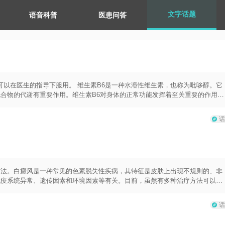
文字话题
语音科普
医患问答
可以在医生的指导下服用。 维生素B6是一种水溶性维生素，也称为吡哆醇。它
合物的代谢有重要作用。维生素B6对身体的正常功能发挥着至关重要的作用。
。此外，维生素B6还可以帮助增强免疫系统、维持心脏健康、促进神经系统功
妇等，适当使用维生素B6也有一定的辅助治疗作用。通常情况下，维生素B6
话
生素B6在一般情况下是安全的，但高剂量的维生素B6补充可能导致副作用，如
身情况来决定剂量，并且最好在医生的指导下进行。需要注意的是，维生素B6
维生素B6的方法包括口服维生素片剂、口腔喷雾剂等。在服用维生素B6之前
。
方法。白癜风是一种常见的色素脱失性疾病，其特征是皮肤上出现不规则的、非
免疫系统异常、遗传因素和环境因素等有关。目前，虽然有多种治疗方法可以减
治疗方法包括药物治疗、光疗、外用药物和手术治疗等。具体选择哪种治疗方法
主要包括口服药物和外用药物。口服药物常用的有类固醇、免疫抑制剂、光敏剂
话
物常用的有类固醇霜剂、酸类制剂和免疫调节剂等，可以促进色素细胞的再生和
刺激色素细胞的活性和生成。光疗可以分为窄带紫外线B疗法和光致化学疗法