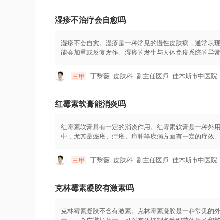
疹处，轻轻按摩至吸收。需要注意的是，局部激素类药
缩等副作用。3.避免过敏原：荨麻疹往往是由食物、药
湿疹不治疗会自愈吗
免接触或食用可能引起过敏的物质，如海鲜、坚果、花
疗。4.忌食刺激性食物：刺激性食物如辣椒、酒精、咖
可以采取其他辅助治疗方法，如冷敷、保湿等，来缓解
湿疹不会自愈。湿疹是一种常见的慢性皮肤病，通常表
应。
能会加重或反复发作。湿疹的发生与人体免疫系统的异
疹症状可能会越来越严重，引起瘙痒加重，导致搔抓，
产生负面影响。治疗湿疹的方法包括药物治疗和非药物
丁黎薇
皮肤科
副主任医师
佳木斯市中医院
三甲
类、激素类、钙能制剂和抗组胺药物等。口服药物主要
洁、适当保湿、避免刺激等。患者在治疗湿疹过程中也
螨、花粉、动物毛发等。在使用药物治疗时，要按照医
红霉素软膏能消炎吗
清洁和适当保湿，避免使用刺激性的洗浴和护肤产品。
红霉素软膏具有一定的消炎作用。红霉素软膏是一种外
中，尤其是痤疮、疔疮、疖肿等疾病方面有一定的疗效
兰阳性菌、部分革兰阴性菌及一些非典型致病菌如衣原
作用。它可以刺激组织修复，促进受损皮肤细胞的再生
丁黎薇
皮肤科
副主任医师
佳木斯市中医院
三甲
适量软膏涂抹在患处，轻轻按摩直至吸收。通常每天使用
敏者禁止使用；其次，在使用软膏时应避免接触眼睛和
总体而言，红霉素软膏作为一种有效的外用药物，具有
克林霉素凝胶有激素吗
用药的方法和须知。
克林霉素凝胶不含有激素。克林霉素凝胶是一种常见的