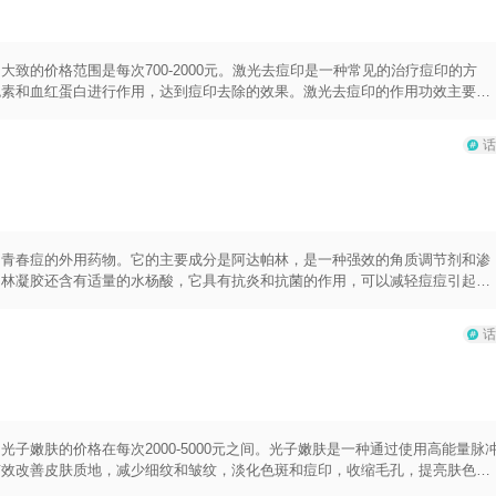
手术治疗一般是在白癜风斑块较小且固定不变的情况下考虑，常用的手术治疗方
癜风的治疗过程需要耐心和长期坚持，并且治疗效果因人而异。一些患者可能通
常困难的。因此，在治疗白癜风时，除了选择合适的治疗方法外，还需要注意日
态和生活习惯。
致的价格范围是每次700-2000元。激光去痘印是一种常见的治疗痘印的方
色素和血红蛋白进行作用，达到痘印去除的效果。激光去痘印的作用功效主要是
谢，同时可以促进胶原蛋白的重组和再生，减少瘢痕组织的形成，从而改善痘印
一般需要经过医生的个性化评估和治疗方案制定。一般情况下，医生会根据患者
话
治疗次数。每次治疗的时间较短，一般在10-30分钟左右，治疗强度逐渐增加
注意以下几点：首先，选择正规的医疗机构和有资质的医生进行治疗，以确保操
刺激性的护肤品，以减少治疗时的不适感和不良反应；另外，治疗后要注意防
疗青春痘的外用药物。它的主要成分是阿达帕林，是一种强效的角质调节剂和渗
帕林凝胶还含有适量的水杨酸，它具有抗炎和抗菌的作用，可以减轻痘痘引起的
此使用它不会引起激素相关的副作用，如激素依赖性皮炎、皮肤萎缩、血管扩张
，特别适用于敏感皮肤、年轻人和长期使用需求的患者。使用阿达帕林凝胶的方
话
影响的皮肤区域，避免接触到眼部、嘴唇等敏感区域。在开始使用阿达帕林凝胶
但这些症状通常会随着使用的持续时间减轻。对于孕妇、哺乳期妇女和有肝、肾
。使用阿达帕林凝胶期间，应避免暴露在阳光下，可选择配合使用防晒霜。另
用药物同时使用，以免相互作用。
子嫩肤的价格在每次2000-5000元之间。光子嫩肤是一种通过使用高能量脉
有效改善皮肤质地，减少细纹和皱纹，淡化色斑和痘印，收缩毛孔，提亮肤色
每次疗程之间通常要间隔3-4周。光子嫩肤的使用方法相对简单，在治疗前，专