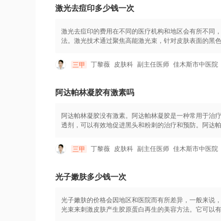
等。外用药物常常是结合光疗使用，以加强治疗效果。
激光去痘印多少钱一次
法有皮肤移植、黑色素细胞移植等。值得注意的是，白
过合理的治疗方法可以部分恢复色素，但完全治愈是非
常的保护和护理，避免过度暴晒和刺激，保持良好的心
激光去痘印的费用在不同的医疗机构和地区会有所不同，大
法。激光技术通过聚焦高能激光束，针对皮肤表面的黑
通过激光的热能作用，促进痘印区域的黑色素分解和代
的色素沉着和凹凸不平的情况。激光去痘印的用法用量
丁黎薇
皮肤科
副主任医师
佳木斯市中医院
三甲
的肤质、痘印的程度和区域大小等因素来确定激光参数和
以达到最佳效果。在接受激光去痘印治疗前，患者需要
作的安全和效果；其次，在治疗前避免暴晒和使用过多
阿达帕林凝胶有激素吗
晒、保湿等基本的皮肤护理措施，以维持治疗效果。
阿达帕林凝胶没有激素。阿达帕林凝胶是一种常用于治
透剂，可以有效地促进黑头和粉刺的治疗和预防。阿达
发炎和感染。由于阿达帕林凝胶是一种非激素制剂，因
等。这使得阿达帕林凝胶成为一种相对安全的治疗选择
丁黎薇
皮肤科
副主任医师
佳木斯市中医院
三甲
法一般为每天晚上使用，取适量凝胶均匀涂抹于受痘痘
时，可能会出现刺激感、干燥、脱皮等轻微的副作用，
功能损害的患者，应该在医生指导下使用阿达帕林凝胶
光子嫩肤多少钱一次
外，在使用阿达帕林凝胶期间，应避免与其他激素类外
光子嫩肤的价格会因地区和医院而有所差异，一般来说，光
光束来刺激皮肤产生胶原蛋白再生的美容方法。它可以
等。光子嫩肤一般需要进行多次疗程才能达到最佳效果，