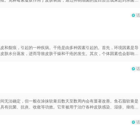
繁殖。克林霉素凝胶作用于皮肤表面，通过抑制细菌的蛋白质合成来起到杀菌和
疗痤疮和其他轻度皮肤感染时被广泛使用。使用克林霉素凝胶时，需要注意以下
的手指将药膏均匀涂抹在患部上。2.按照医生的指示使用，一般每天使用2-3
话
避免接触眼睛、口腔和鼻腔等黏膜部位，以免引起刺激和不适。4.在使用期间，
询医生。5.孕妇、哺乳期妇女和儿童使用前应咨询医生。
脱皮和裂痕，引起的一种疾病。干疮是由多种因素引起的。首先，环境因素是导
致皮肤水分蒸发，进而导致皮肤干燥和干疮的发生。其次，个体因素也会影响皮
缺乏保湿因子，容易导致皮肤干燥和干疮的发生。此外，一些医学疾病也可能导
不良生活习惯也是导致干疮的原因之一，例如经常暴露在强烈阳光下、长时间接
话
保持室内湿度适宜，使用加湿器可以有效改善干燥环境。其次，保持良好的个人
和刺激皮肤。此外，补充身体所需的营养物质，保持良好的饮食结构，摄入足够
皮肤，及时治疗皮肤疾病和内科疾病，避免严重的皮肤干燥。另外，个人应该避
。
时间无法确定，但一般在涂抹软膏后数天至数周内会有显著改善。鱼石脂软膏是
，具有抗菌、抗炎、收敛等功效。它常被用于治疗各种皮肤感染、湿疹、痤疮等
而定的，包括感染程度、个体免疫力、带菌量等因素的影响。有些患者可能在数
间才能看到效果。一般来说，使用鱼石脂软膏进行拔脓的方法是先将患处彻底清
话
吸收。频繁更换敷料和保持伤口清洁，可以加快治疗进程。请注意，使用鱼石脂
下进行治疗。当使用鱼石脂软膏时，还需要注意以下几点：1.避免将软膏应用
腔黏膜等敏感区域。3.如果在使用软膏期间出现剧痛、严重红肿等不适症状，应