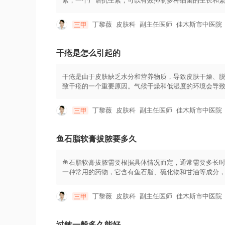
素，一个广谱抗生素，可以有效抑制多种细菌的生长和
消炎作用，从而减轻感染引起的皮肤炎症症状。它在治
几点：1.使用前，应先将患处的皮肤清洗干净，并用干净
丁黎薇
皮肤科
副主任医师
佳木斯市中医院
三甲
次，持续使用一段时间，直到症状完全消退。3.使用时
果出现过敏反应或者症状没有改善，应立即停止使用并咨
干疮是怎么引起的
干疮是由于皮肤缺乏水分和营养物质，导致皮肤干燥、
致干疮的一个重要原因。气候干燥和低湿度的环境会导
肤的水分和营养物质的供给。例如，一些人的皮肤天然
致干疮的发生，如甲状腺功能减退、糖尿病等。此外，
丁黎薇
皮肤科
副主任医师
佳木斯市中医院
三甲
触冷冻物品等。预防和治疗干疮需要综合应对。首先，
卫生习惯，适时洗澡和更换干净的衣物，避免过度摩擦
的维生素和矿物质。同时，使用保湿霜、擦拭油脂保护
鱼石脂软膏拔脓要多久
免长时间接触刺激物，如化学品、过热水和过冷凉水等
鱼石脂软膏拔脓需要根据具体情况而定，通常需要多长
一种常用的药物，它含有鱼石脂、硫化物和甘油等成分
问题。使用鱼石脂软膏进行拔脓的时间是根据个体情况
天内见到明显的改善，而另一些患者可能需要数周的时
丁黎薇
皮肤科
副主任医师
佳木斯市中医院
三甲
洁干净，然后涂抹软膏于患处，轻轻按摩直到软膏完全
软膏时，应遵循医生的建议和具体说明，并在医生的指导
于开放性伤口或烧伤表面。2.避免软膏接触到眼睛或口
过敏一般多久能好