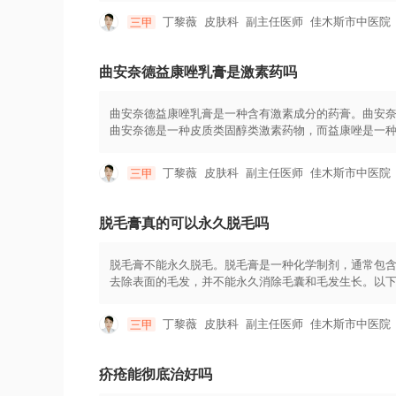
业医生会先为患者进行皮肤检查，确保其皮肤适合接受
丁黎薇
皮肤科
副主任医师
佳木斯市中医院
三甲
皮肤上。治疗时间通常在30分钟左右，具体时间会根据
适，如轻微的疼痛或刺激感，但这些不适感往往很快会
内，患者应该避免阳光直射和刺激性护肤品，使用温和
曲安奈德益康唑乳膏是激素药吗
曲安奈德益康唑乳膏是一种含有激素成分的药膏。曲安
曲安奈德是一种皮质类固醇类激素药物，而益康唑是一
过敏的作用。它可以抑制炎症反应，减轻红肿、瘙痒、
物有一定的副作用风险，如长期使用可能引起皮肤变薄
丁黎薇
皮肤科
副主任医师
佳木斯市中医院
三甲
由真菌感染引起的皮肤病。它能杀灭真菌、细菌和酵母
黏膜部位，如不慎接触可及时用清水冲洗。同时，使用
长期大面积使用。
脱毛膏真的可以永久脱毛吗
脱毛膏不能永久脱毛。脱毛膏是一种化学制剂，通常包
去除表面的毛发，并不能永久消除毛囊和毛发生长。以下
通过破坏毛发蛋白质的连接而使毛发变得松散，以便轻松
膏时，按照产品说明书上的指导进行操作。通常需要先
丁黎薇
皮肤科
副主任医师
佳木斯市中医院
三甲
用刮刀或水冲洗干净。应注意产品使用前是否存在皮肤敏
效果是暂时的，因为它只会去除毛发的部分，而不会影
进行皮肤敏感测试，并遵循使用说明以避免任何风险。
疥疮能彻底治好吗