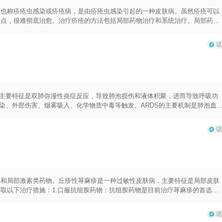
，也称疥疮虫感染或疥疮病，是由疥疮虫感染引起的一种皮肤病。虽然疥疮可以
特点，很难彻底治愈。治疗疥疮的方法包括局部药物治疗和系统治疗。局部药物
溶液等，这些药物可以直接杀死疥疮虫。系统治疗一般采用口服药物，如异烟肼
强治疗效果。首先，需要对患者进行隔离，以防止传染给他人。其次，患者应
话
品。另外，家庭成员也应进行治疗，以避免相互传染。疥疮的治疗过程往往较
疗一段时间，以防止复发。此外，由于疥疮虫具有较强的传染性，治疗期间应避
，主要特征是双肺弥漫性炎症反应，导致肺泡损伤和液体积聚，进而导致呼吸功
感染、外部伤害、烟雾吸入、化学物质中毒等触发。ARDS的主要机制是肺泡血
到肺组织中。这一过程会导致肺泡表面张力增加，引起肺泡萎陷，从而导致氧气
吸功能衰竭。ARDS的临床表现包括呼吸急促、呼吸困难、呼吸窘迫、低氧血
话
来诊断ARDS。治疗ARDS的关键是及早暴露病因并治疗其诱发因素，同时进
个方面：机械通气、低潮气量通气、早期镇静和肌松、负荷剂量应用皮质类固
患者的氧合状态和呼吸机参数，并适时调整治疗方案，也是重要的治疗策略。在
养支持和防止并发症（如感染、血栓形成等）也是非常重要的。虽然ARDS是
预后可以得到改善。然而，具体的治疗方案应根据患者的病情和医生个人经验来
治疗。
物和局部激素类药物。丘疹性荨麻疹是一种过敏性皮肤病，主要特征是局部皮肤
取以下治疗措施：1.口服抗组胺药物：抗组胺药物是目前治疗荨麻疹的首选药
这些药物能够阻断组胺的作用，从而减轻丘疹性荨麻疹引起的瘙痒和炎症反应。
建议进行用药，并避免与其他药物发生不良反应。2.局部激素类药物：局部激
话
见的局部激素类药物包括氢化可的松、曲安奈德等。应用时，可将药物涂抹在丘