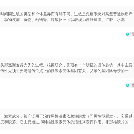
免过度刺激患处，如刮搔或用力揉擦。
的时间因过敏的类型和个体差异而有所不同。过敏是免疫系统对某些普通物质产
螨、动物皮屑、食物、药物等。过敏反应可以表现为皮肤瘙痒、红肿、水泡、鼻
时间取决于过敏的类型和个体差异。对于季节性过敏，如花粉过敏，症状一般会
度和花粉浓度、过敏者的免疫系统反应能力有关。对于过敏性皮肤炎等常见的皮
话
同时，避免接触过敏原和采取相应的治疗方法，如使用抗过敏药物、外用药物
持续时间也因个体差异而异。有些过敏反应可能会在数小时内出现，而有些可能
敏的关键，同时也需要密切关注症状的变化，寻求医学专业的建议进行适当的治
使头部逐渐变得光秃的过程。根据研究，秃顶有一个明显的遗传趋势，其中主要
遗传性秃顶主要与遗传位点上的性激素受体基因有关，父亲的基因比母亲的一方
如果一个男性的父亲、叔父或祖父有秃顶的话，他也更有可能遗传这种倾向。而
因素相关的脱发是由于某些妇女特定的遗传失调或患有特定的疾病所引起的。秃
话
键作用。这些基因会导致毛囊对雄性激素敏感，激活毛囊衰老和脱落的过程。此
生一定的影响。对于遗传性秃顶的治疗，目前主要有药物治疗和手术治疗两种方
感性和促进头发生长。手术治疗主要是通过移植健康的毛囊到秃顶的区域来恢复
施来减缓秃顶的进程。例如保持头皮清洁，避免过度使用化学产品；保持良好的
的营养等。
这一激素成分，被广泛用于治疗男性激素依赖性脱发（即男性型脱发）。它通过
疏度和脱落。它主要通过抑制雄性激素受体的活性来发挥作用。非那雄胺片的用
该持续服用才能维持药物的疗效。通常，治疗开始后三个月内可能不会看到明显
雄胺片期间，患者应注意以下事项。首先，女性和儿童禁止使用非那雄胺片，因