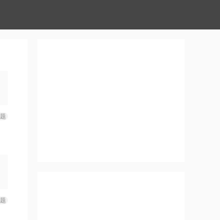
能
的
题
通
，
题