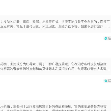
物应遵循医生的建议使用，避免长期大面积使用，以免引起激素依赖性和皮肤萎
物、环境或接触物等过敏原引起的。因此，当出现丘疹性荨麻疹症状时，尽量避
粉等。如果已经发现了过敏原，应尽量避免接触，并咨询医生进行相应的过敏治
啡等可能会加重症状，应尽量避免食用。除了上述治疗措施外，丘疹性荨麻疹还
瘙痒和炎症反应。但是，在使用这些方法时，应谨慎避免刺激皮肤或引起过敏反
现为皮肤的红肿、瘙痒、起屑、皮疹等症状。湿疹不治疗是不会自愈的，而是可
常反应有关，常见于遗传因素、环境因素、免疫力低下等。如果不进行治疗，湿
进一步损伤皮肤，容易引起感染。此外，湿疹还会对患者的生活质量和心理健康
治疗。药物治疗包括局部外用药和口服药物。常用的局部外用药物包括抗生素
话
是应用抗组胺药物来缓解瘙痒和消肿。非药物治疗包括避免过敏原、保持皮肤清
需要注意一些禁忌和须知。例如，应避免使用或接触可能引起过敏的物质，如尘
生的指导使用，并且避免长期大剂量使用激素类药物。此外，还要注意保持皮肤
用药物，主要成分为红霉素，属于一种广谱抗菌素。它在治疗各种皮肤感染症
。红霉素软膏能够通过抑制和杀灭细菌来发挥消炎作用。红霉素软膏对大多数革
体、支原体均有抗菌活性。红霉素软膏还具有促进伤口愈合、减轻疼痛、红肿等
，加快伤口愈合的过程。在使用红霉素软膏时，应首先清洁伤口或患处，然后将
话
2-3次，疗程长短根据病情而定。红霉素软膏也有一些须知。首先，对红霉素过
开放性的伤口；同时，也应避免与其他药物同时使用，以免发生药物相互作用。
一定的消炎作用。但是在使用过程中，还是应该在医生的指导下使用，并且注意
外用药物，主要用于治疗皮肤感染引起的炎症和痤疮。它的主要成分是克林霉