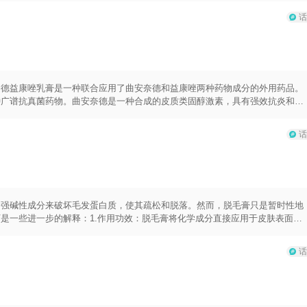
该治疗。在治疗过程中，医生会使用专业的设备将高能量脉冲光束照射到患者的
话
患者的皮肤情况而定。在接受光子嫩肤治疗后，患者可能会经历一些暂时的不
消失。为了保护皮肤的恢复过程，患者需要注意日常的皮肤护理。治疗后的几天
的洁面产品和保湿品。
奈德益康唑乳膏是一种联合应用了曲安奈德和益康唑两种药物成分的外用药品。
种广谱抗真菌药物。曲安奈德是一种合成的皮质类固醇激素，具有强效抗炎和抗
疼痛等症状。曲安奈德还可以调节免疫系统功能，减少过敏反应。然而，激素药
、皮肤萎缩、毛细血管扩张等副作用。益康唑是一种抗真菌药物，可以有效治疗
话
菌，抑制其生长繁殖。益康唑乳膏在须知方面，需要注意避免接触眼睛、嘴唇等
益康唑乳膏应严格按照医生的建议和说明书上的用法用量进行使用，避免超量或
含强碱性成分来破坏毛发蛋白质，使其疏松和脱落。然而，脱毛膏只是暂时性地
是一些进一步的解释：1.作用功效：脱毛膏将化学成分直接应用于皮肤表面，
地刮去。然而，毛发会在几天或几周后再次生长出来。2.用法用量：使用脱毛
洗净皮肤并确保皮肤干燥，然后涂抹膏剂在需要去毛的区域上，等待一段时间后
话
感或过敏的情况，并避免使用在开放性伤口或受损皮肤上。3.须知：脱毛膏的
响毛发生长。另外，脱毛膏可能会引起皮肤敏感、过敏反应和刺激感。使用前应