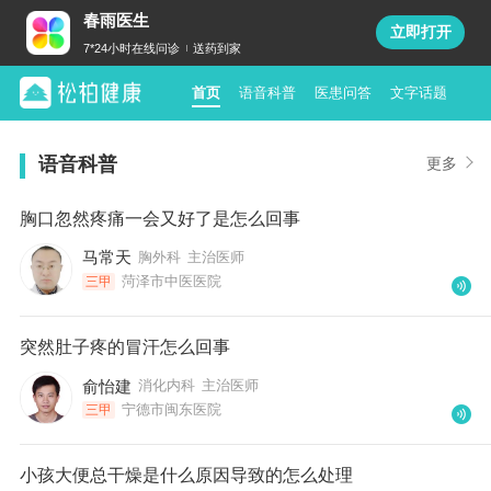
春雨医生
立即打开
7*24小时在线问诊
送药到家
首页
语音科普
医患问答
文字话题
语音科普
更多
胸口忽然疼痛一会又好了是怎么回事
马常天
胸外科
主治医师
菏泽市中医医院
三甲
突然肚子疼的冒汗怎么回事
俞怡建
消化内科
主治医师
宁德市闽东医院
三甲
小孩大便总干燥是什么原因导致的怎么处理