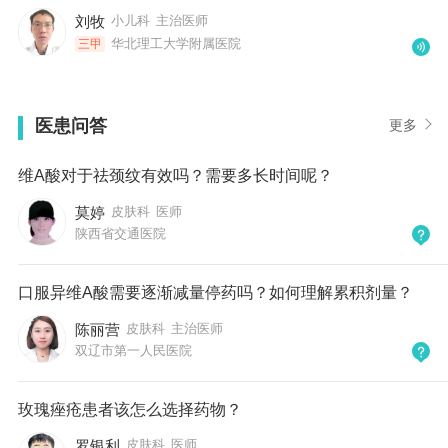
刘牧
小儿科
主治医师
华北理工大学附属医院
三甲
医患问答
更多
维A酸对于祛颈纹有效吗？需要多长时间呢？
莫婷
皮肤科
医师
陕西省交通医院
口服异维A酸需要逐渐减量停药吗？如何理解累积剂量？
陈丽营
皮肤科
主治医师
双辽市第一人民医院
玫瑰痤疮患者该怎么选择药物？
罗银利
皮肤科
医师