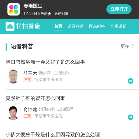
春雨医生
立即打开
7*24小时在线问诊
送药到家
首页
语音科普
医患问答
文字话题
语音科普
更多
胸口忽然疼痛一会又好了是怎么回事
马常天
胸外科
主治医师
菏泽市中医医院
三甲
突然肚子疼的冒汗怎么回事
俞怡建
消化内科
主治医师
宁德市闽东医院
三甲
小孩大便总干燥是什么原因导致的怎么处理