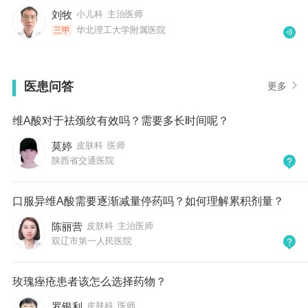
刘牧
小儿科
主治医师
华北理工大学附属医院
三甲
医患问答
更多
维A酸对于祛颈纹有效吗？需要多长时间呢？
莫婷
皮肤科
医师
陕西省交通医院
口服异维A酸需要逐渐减量停药吗？如何理解累积剂量？
陈丽营
皮肤科
主治医师
双辽市第一人民医院
玫瑰痤疮患者该怎么选择药物？
罗银利
皮肤科
医师