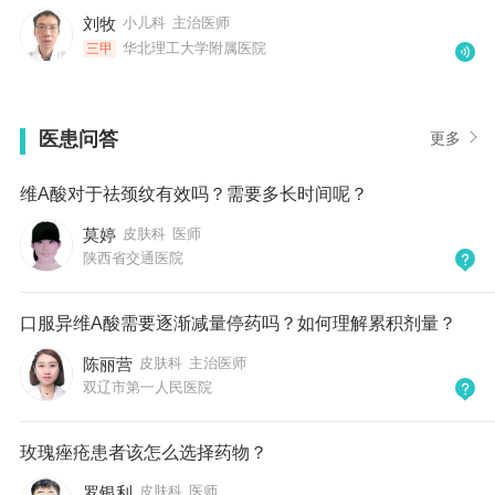
刘牧
小儿科
主治医师
华北理工大学附属医院
三甲
医患问答
更多
维A酸对于祛颈纹有效吗？需要多长时间呢？
莫婷
皮肤科
医师
陕西省交通医院
口服异维A酸需要逐渐减量停药吗？如何理解累积剂量？
陈丽营
皮肤科
主治医师
双辽市第一人民医院
玫瑰痤疮患者该怎么选择药物？
罗银利
皮肤科
医师