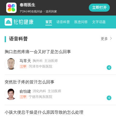
春雨医生
立即打开
7*24小时在线问诊
送药到家
首页
语音科普
医患问答
文字话题
语音科普
更多
胸口忽然疼痛一会又好了是怎么回事
马常天
胸外科
主治医师
菏泽市中医医院
三甲
突然肚子疼的冒汗怎么回事
俞怡建
消化内科
主治医师
宁德市闽东医院
三甲
小孩大便总干燥是什么原因导致的怎么处理