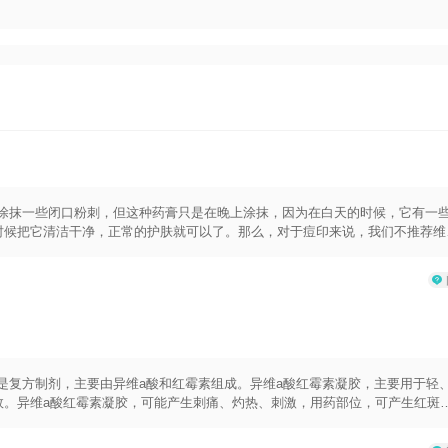
以涂抹一些闭口粉刺，但这种药膏只是在晚上涂抹，因为在白天的时候，它有一
时候把它清洁干净，正常的护肤就可以了。那么，对于痘印来说，我们不推荐维
，都可以很好的祛痘印。如果说有时间来医院治疗痘印的话，我们推荐使用光子
对痘印有淡化的效果而且能够嫩肤，能够提亮肤色，对一些痤疮的这种治疗也有
非常明显。
胶是复方制剂，主要由异维a酸和红霉素组成。异维a酸红霉素凝胶，主要用于轻
效。异维a酸红霉素凝胶，可能产生刺痛、灼热、刺激，用药部位，可产生红斑
果出现严重的刺激作用，应当暂时停止用药，等刺激反应减轻后，再继续用药。
可以祛痘印。