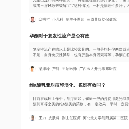
儿童出虚汗有两种情况，一种是生理性的多汗多见于，由
或者玉屏风散来缓解宝宝这种情况。一种是病理性多汗，
及玉屏风散，达到抵抗力的增强，防止出汗过多，然后继
邸明哲
小儿科
副主任医师
三原县妇幼保健院
孕酮对于复发性流产是否有效
复发性流产在临床上是比较常见的。一般是指怀孕两次或
不足，自身免疫性异常，也有胚胎本身因素等等，孕酮在
性流产。孕酮的保胎效果是不一样的。那么孕酮对于复发
能不足引起的复发性流产。孕酮是有效果的。因为黄体功
梁海峰
产科
主治医师
广西医大开元埌东医院
持胚胎的正常发育。会引起胚胎停育以及增加复发性流产
能不足引起的体内低孕酮血症。提高怀孕成功的概率，降
染色体异常等等引起的复发性流产。在这种情况下。不管
维a酸乳膏对痘印淡化、雀斑有效吗？
功的概率是比较低的。需要加用相应的药物进行针对性的
个说法不能一刀切。需要根据孕妇的具体情况进行具体分
目前在临床工作中，治疗痘印，雀斑一般的是使用激光或
酸乳膏等之类的维a酸类的药物，有一定效果，平时一定
王力
皮肤科
副主任医师
河北北方学院附属第二医院