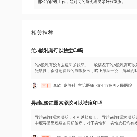
部位的护理工作，短时间的避免遭受紫外线刺激。
相关推荐
维a酸乳膏可以祛痘印吗
维a酸乳膏没有去痘印的效果。 一般情况下维a酸乳膏可
光敏性，会引起皮肤的刺激反应，晚上涂抹一次，清早的
酸乳膏，比如说可以涂抹一些积雪苷乳膏或者是氢醌乳膏
淡化痘印，光子是目前比较时尚的一种治疗手段，他不仅
李欣
皮肤科
主治医师
镇江市第四人民医院
三甲
常好的治疗效果，治疗好以后，注意保湿和防晒，效果是
异维a酸红霉素凝胶可以祛痘印吗
异维a酸红霉素凝胶，不可以祛痘印。 异维a酸红霉素凝
中度寻常型痤疮的局部治疗，对于炎性和非炎性皮损均有
皮的现象，这些局部症状，会随着继续用药自动消失。如
以异维a酸红霉素凝胶，可以祛痘痘，也就是痤疮，但是不