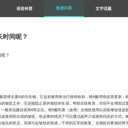
医患问答
语音科普
文字话题
长时间呢？
间呢？
酸是维生素A的衍生物，它起初被用来治疗痤疮粉刺，维A酸帮助皮质更新，
表的皱纹之外，它还能阻止新的皱纹的生成，帮助去除角质，但却不会增加过
一般来说建议使用4周左右。维A酸乳膏（迪维）去颈纹使用以后能够促使皮
以改善局部出现的皱纹。有必要的情况下可以通过超声刀或者热玛吉的方式。
在低头的状态，容易引起皱纹的形成，干扰到正常的恢复。去颈纹后要做好脖