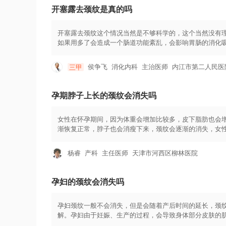
开塞露去颈纹是真的吗
开塞露去颈纹这个情况当然是不够科学的，这个当然没有
如果用多了会造成一个肠道功能紊乱，会影响胃肠的消化
的。 颈部有条纹那么这个情况往往就是因为胖能把这个
然后再去减肥，这个是不科学的。所以这个时候如果有肥
侯争飞
消化内科
主治医师
内江市第二人民医
三甲
间的坚持，体重下降了那么这个问题自然就会解决。
孕期脖子上长的颈纹会消失吗
女性在怀孕期间，因为体重会增加比较多，皮下脂肪也会
渐恢复正常，脖子也会消瘦下来，颈纹会逐渐的消失，女
程，是一个女性成为母亲必然经历的一个过程，所以女性
复到以前状态的
杨睿
产科
主任医师
天津市河西区柳林医院
孕妇的颈纹会消失吗
孕妇颈纹一般不会消失，但是会随着产后时间的延长，颈
解。孕妇由于妊娠、生产的过程，会导致身体部分皮肤的
过控制孕期体重、适当锻炼身体、使用合适的护肤品等可