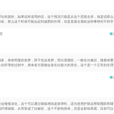
理论依据的，如果说有道理的话，这个情况只能是从这个层面去讲，就是说那么
吸收，那么这个时候可能会起到减肥的作用，但是直接去颈纹这种事绝对不科学
解决肥胖的方法就是要多锻炼，用科学的方法去解决这个问题，不要先造成疾病
胖，颈部有横纹，这个情况就是要多锻炼，注意调节饮食结构，这个问题需要长
院
增多，身体明显的发胖，脖子也会发胖，而出现颈纹，一般在分娩后，随着体重
性在怀孕的过程中，身体各方面都会发生比较大的变化，这个是一个正常的生理
在孕期的身体变化也不要过于担心，分娩以后，随着激素水平下降，身体会逐渐
纹会慢慢淡化，这个可以通过锻炼增加皮肤弹性，适当使用护肤品帮助预防和缓
肌纤维锻炼，从而形成了妊娠纹，这个不影响身体，但是会影响美观，目前可以
以起到预防的目的。产后也要控制体重，建议做盆底康复治疗，锻炼身体来恢复