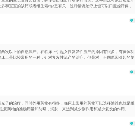
于宝宝的生长发育比较快，身体会出现出汗增多的情况。这种情况可以口服虚汗
大多和宝宝的缺钙或者维生素d缺乏有关，这种情况治疗上也可以口服虚汗停，
续治疗原发疾病这种情况。
者两次以上的自然流产。在临床上引起女性复发性流产的原因有很多，有黄体功
临床上是比较常用的一种，针对复发性流产的治疗。但是对于不同原因引起的复
性流产是否有效呢？下面让我们一起分析和讲解。第1个方面。如果是因为黄体
能不足的孕妇，怀孕后体内的孕激素水平一般是偏低。孕激素水平偏低，不能够
的风险。在临床上可以通过补充黄体酮或者地屈孕酮。提高怀孕初期，因为黄体
低复发性流产的风险。第2个方面。如果孕妇因为自身免疫性异常或者胚胎本身
孕妇本身的黄体功能是否异常。如果单纯通过孕酮，进行相应的保胎治疗。一般
保胎处理。才能够提高保胎成功的概率。最后，孕酮对于复发性流产是否有效，
析。
者光子的治疗，同时外用药物有很多，临床上常用的药物可以选择迪维也就是维
要注意药物的准确用量和防晒，润肤，来达到减少副作用和减少复发的作用。