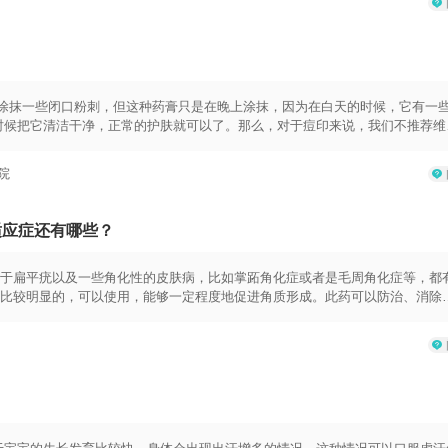
以涂抹一些闭口粉刺，但这种药膏只是在晚上涂抹，因为在白天的时候，它有一
时候把它清洁干净，正常的护肤就可以了。那么，对于痘印来说，我们不推荐维
，都可以很好的祛痘印。如果说有时间来医院治疗痘印的话，我们推荐使用光子
对痘印有淡化的效果而且能够嫩肤，能够提亮肤色，对一些痤疮的这种治疗也有
院
非常明显。
适应症还有哪些？
对于扁平疣以及一些角化性的皮肤病，比如掌跖角化症或者是毛周角化症等，都
脱比较明显的，可以使用，能够一定程度地促进角质形成。此药可以防治、消除
色素，起到抗黑色素的作用。另外对老年性或日光性以及药物性的皮肤萎缩、鱼
比如银屑病等都有一定的治疗效果。