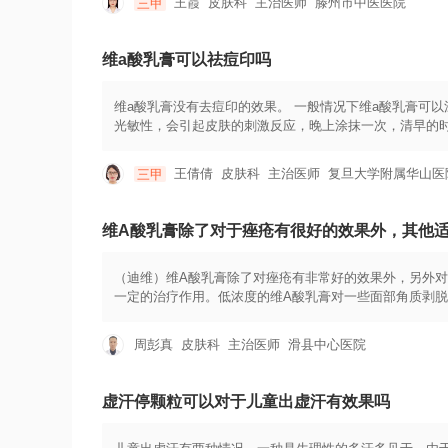
王霞
皮肤科
主治医师
滕州市中医医院
三甲
维a酸乳膏可以祛痘印吗
维a酸乳膏没有去痘印的效果。 一般情况下维a酸乳膏可
光敏性，会引起皮肤的刺激反应，晚上涂抹一次，清早的
酸乳膏，比如说可以涂抹一些积雪苷乳膏或者是氢醌乳膏
淡化痘印，光子是目前比较时尚的一种治疗手段，他不仅
王倩倩
皮肤科
主治医师
复旦大学附属华山医
三甲
常好的治疗效果，治疗好以后，注意保湿和防晒，效果是
维A酸乳膏除了对于痤疮有很好的效果外，其他
（迪维）维A酸乳膏除了对痤疮有非常好的效果外，另外
一定的治疗作用。低浓度的维A酸乳膏对一些面部角质剥
刺和皮损，另外维A酸软膏也可以影响黑色素细胞产生黑
病以及各种角质化异常和色素沉着过度等相关的皮肤病，
周彭真
皮肤科
主治医师
滑县中心医院
虚汗停颗粒可以对于儿童出虚汗有效果吗