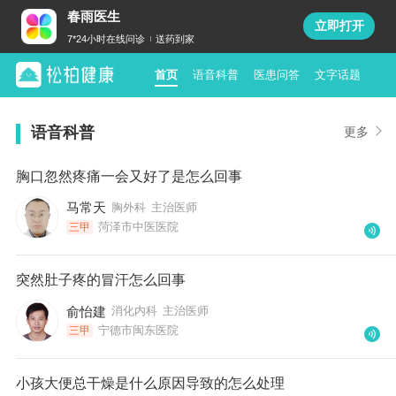
春雨医生
立即打开
7*24小时在线问诊
送药到家
首页
语音科普
医患问答
文字话题
语音科普
更多
胸口忽然疼痛一会又好了是怎么回事
马常天
胸外科
主治医师
菏泽市中医医院
三甲
突然肚子疼的冒汗怎么回事
俞怡建
消化内科
主治医师
宁德市闽东医院
三甲
小孩大便总干燥是什么原因导致的怎么处理