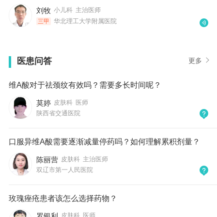
刘牧
小儿科
主治医师
华北理工大学附属医院
三甲
医患问答
更多
维A酸对于祛颈纹有效吗？需要多长时间呢？
莫婷
皮肤科
医师
陕西省交通医院
口服异维A酸需要逐渐减量停药吗？如何理解累积剂量？
陈丽营
皮肤科
主治医师
双辽市第一人民医院
玫瑰痤疮患者该怎么选择药物？
罗银利
皮肤科
医师