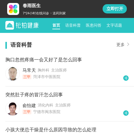
春雨医生
立即打开
7*24小时在线问诊
送药到家
首页
语音科普
医患问答
文字话题
语音科普
更多
胸口忽然疼痛一会又好了是怎么回事
马常天
胸外科
主治医师
菏泽市中医医院
三甲
突然肚子疼的冒汗怎么回事
俞怡建
消化内科
主治医师
宁德市闽东医院
三甲
小孩大便总干燥是什么原因导致的怎么处理