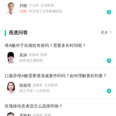
刘牧
小儿科
主治医师
华北理工大学附属医院
三甲
医患问答
更多
维A酸对于祛颈纹有效吗？需要多长时间呢？
莫婷
皮肤科
医师
陕西省交通医院
口服异维A酸需要逐渐减量停药吗？如何理解累积剂量？
陈丽营
皮肤科
主治医师
双辽市第一人民医院
玫瑰痤疮患者该怎么选择药物？
罗银利
皮肤科
医师