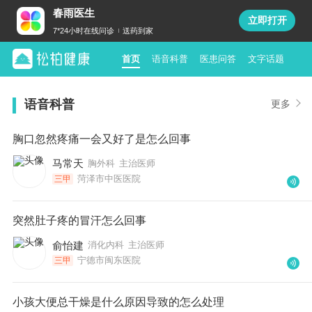
春雨医生
立即打开
7*24小时在线问诊
送药到家
首页
语音科普
医患问答
文字话题
语音科普
更多
胸口忽然疼痛一会又好了是怎么回事
马常天
胸外科
主治医师
菏泽市中医医院
三甲
突然肚子疼的冒汗怎么回事
俞怡建
消化内科
主治医师
宁德市闽东医院
三甲
小孩大便总干燥是什么原因导致的怎么处理