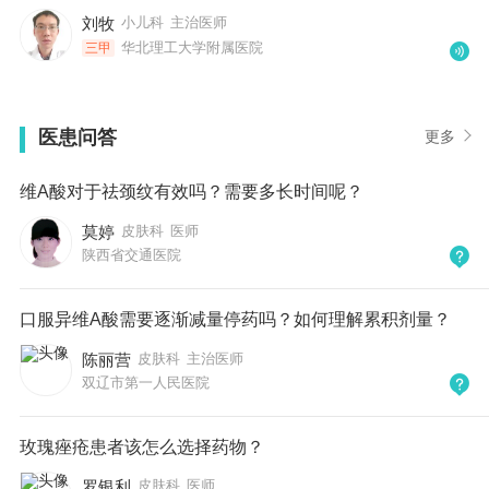
刘牧
小儿科
主治医师
华北理工大学附属医院
三甲
医患问答
更多
维A酸对于祛颈纹有效吗？需要多长时间呢？
莫婷
皮肤科
医师
陕西省交通医院
口服异维A酸需要逐渐减量停药吗？如何理解累积剂量？
陈丽营
皮肤科
主治医师
双辽市第一人民医院
玫瑰痤疮患者该怎么选择药物？
罗银利
皮肤科
医师