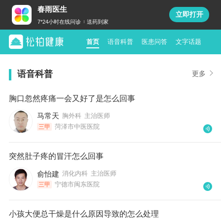
春雨医生
立即打开
7*24小时在线问诊
送药到家
首页
语音科普
医患问答
文字话题
语音科普
更多
胸口忽然疼痛一会又好了是怎么回事
马常天
胸外科
主治医师
菏泽市中医医院
三甲
突然肚子疼的冒汗怎么回事
俞怡建
消化内科
主治医师
宁德市闽东医院
三甲
小孩大便总干燥是什么原因导致的怎么处理