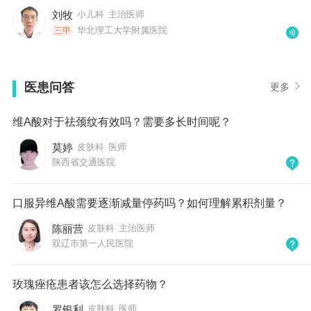
刘牧
小儿科
主治医师
华北理工大学附属医院
三甲
医患问答
更多
维A酸对于祛颈纹有效吗？需要多长时间呢？
莫婷
皮肤科
医师
陕西省交通医院
口服异维A酸需要逐渐减量停药吗？如何理解累积剂量？
陈丽营
皮肤科
主治医师
双辽市第一人民医院
玫瑰痤疮患者该怎么选择药物？
罗银利
皮肤科
医师