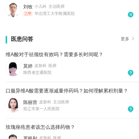
刘牧
小儿科
主治医师
华北理工大学附属医院
三甲
医患问答
更多
维A酸对于祛颈纹有效吗？需要多长时间呢？
莫婷
皮肤科
医师
陕西省交通医院
口服异维A酸需要逐渐减量停药吗？如何理解累积剂量？
陈丽营
皮肤科
主治医师
双辽市第一人民医院
玫瑰痤疮患者该怎么选择药物？
罗银利
皮肤科
医师