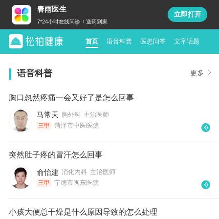
春雨医生
立即打开
7*24小时在线问诊
送药到家
首页
语音科普
医患问答
文字话题
语音科普
更多
胸口忽然疼痛一会又好了是怎么回事
马常天
胸外科
主治医师
菏泽市中医医院
三甲
突然肚子疼的冒汗怎么回事
俞怡建
消化内科
主治医师
宁德市闽东医院
三甲
小孩大便总干燥是什么原因导致的怎么处理